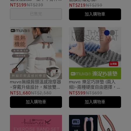
展!
NT$199
NT$239
NT$219
NT$259
已售完
加入購物車
muva無線肩頸溫感按摩器
muva 樂足巧拼墊 (兩入
~穿戴升級設計，解放雙手
組)~兩種硬度自由選擇，可
舒適自在
自行延伸拼接
NT$1,680
NT$2,580
NT$599
NT$699
加入購物車
加入購物車