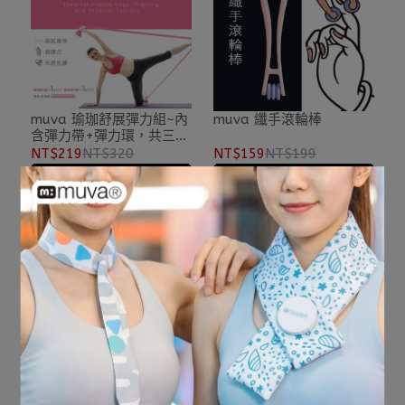
muva 瑜珈舒展彈力組~內
muva 纖手滾輪棒
含彈力帶+彈力環，共三種
力道可任選!
NT$219
NT$320
NT$159
NT$199
加入購物車
加入購物車
muva 聖旨到握把伸展帶~
muva 舒筋雙享球~舒緩痠