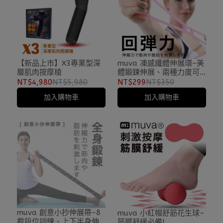
【新品上市】X3專業型深
muva 凍感纖體伸展環~美
層肌肉按摩槍
體鍛鍊伸展、兩種力度可
選!
NT$4,980
NT$5,980
NT$299
NT$350
加入購物車
加入購物車
muva 創意小抄伸展帶~8
muva 小紅帽舒筋花生球~
截段位訓練、上下半身伸
筋膜舒緩必備!