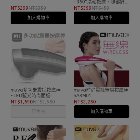
~360°滾軸按摩，腿部舒壓
必備良品！
NT$299
NT$359
NT$399
NT$459
加入購物車
加入購物車
muva多功能震捶按摩棒
muva時尚震捶無線按摩棒
~LED藍光時尚面板!
SA8M01
NT$1,690
NT$2,580
NT$2,280
已售完
加入購物車