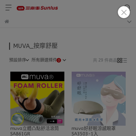
MUVA_按摩舒壓
預設排序
所有篩選條件
共 29 件商品
muva立體凸點舒活滾筒
muva好舒眠涼感眼罩
SA861GR
SA3503-1入