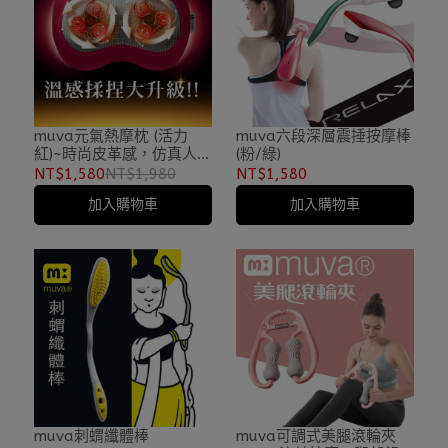
muva六段深層震捶按摩棒
muva元氣熱摩枕 (活力
(粉/綠)
紅)~時尚皮革感，仿真人按
摩，附車充!
NT$1,580
NT$1,580
NT$1,980
加入購物車
加入購物車
muva刺蝟纖體棒
muva可調式美腿滾輪夾