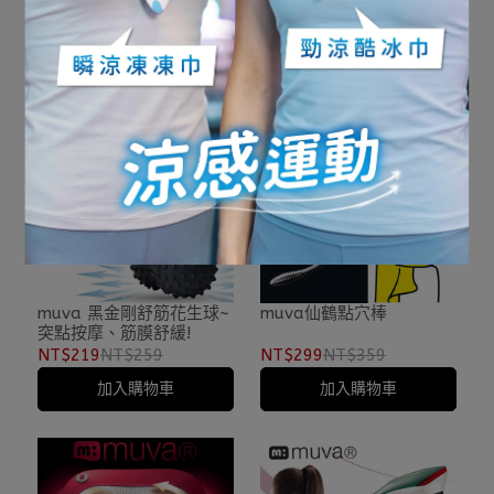
中/重兩段式選擇
痛、肌肉放鬆神器!(一組兩
顆) 促銷中!
NT$299
NT$330
NT$219
NT$289
加入購物車
加入購物車
muva 黑金剛舒筋花生球~
muva仙鶴點穴棒
突點按摩、筋膜舒緩!
NT$219
NT$259
NT$299
NT$359
加入購物車
加入購物車