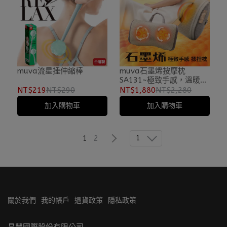
muva流星捶伸縮棒
muva石墨烯按摩枕
SA131~極致手感，溫暖放
鬆
NT$219
NT$290
NT$1,880
NT$2,280
加入購物車
加入購物車
1
1
2
關於我們
我的帳戶
退貨政策
隱私政策