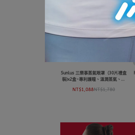
Sunlus 三樂事蒸氣眼罩（30片禮盒
裝)x2盒-專利護瞳、溫潤蒸氣、透
亮眼肌!
NT$1,088
NT$1,780