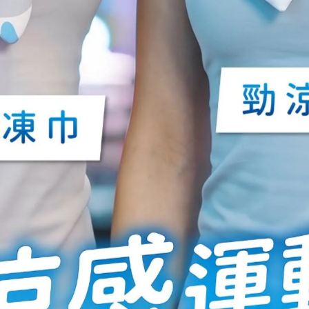
有氧運動超值組(定位線瑜珈墊+立體
居家運動超值組(超慢跑墊+立體凸
凸點舒活滾筒)
舒活滾筒)
NT$888
NT$1,398
NT$888
NT$1,188
(任選2盒)日本正宗竹酢保健貼布/唐
muva好舒眠涼感眼罩 SA3503-1
辛子保健貼布(共48枚)~ 睡前保健還
你輕盈雙腿
NT$1,188
NT$2,560
NT$399
NT$590