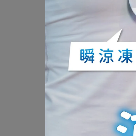
熱敷消暑組(SP1305+SP1406+酷冰
巾+蒸氣眼罩)
NT$3,580
NT$4,698
RENPHO 睡眠香薰熱敷眼罩R-
GS003
NT$1,480
NT$2,180