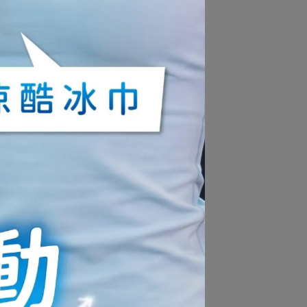
點
酷夏超值組(內含舒眠涼感眼罩+酷冰
巾+凍凍巾)
NT$699
NT$1,037
入
muva 加厚耐震防滑超慢跑墊~慢
跑、跳繩、有氧運動專用，跑道線
條設計，臨場感十足跑步更帶勁！
NT$599
NT$750