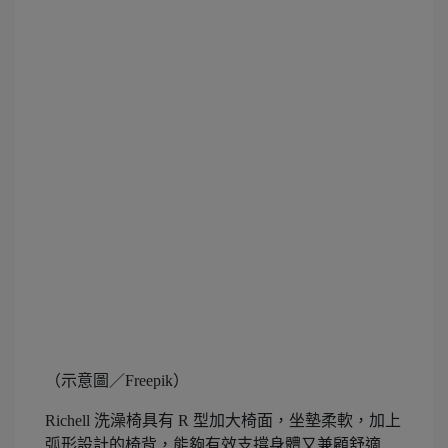
（示意圖／Freepik）
Richell 洗澡椅具有 R 型加大椅面，坐墊柔軟，加上
弧形設計的椅背，能夠有效支撐身體又兼顧舒適