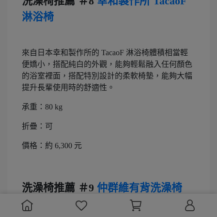
洗澡椅推薦 ＃8
幸和製作所 TacaoF
淋浴椅
來自日本幸和製作所的 TacaoF 淋浴椅體積相當輕
便嬌小，搭配純白的外觀，能夠輕鬆融入任何顏色
的浴室裡面，搭配特別設計的柔軟椅墊，能夠大幅
提升長輩使用時的舒適性。
承重：80 kg
折疊：可
價格：約 6,300 元
洗澡椅推薦 ＃9
仲群維有背洗澡椅