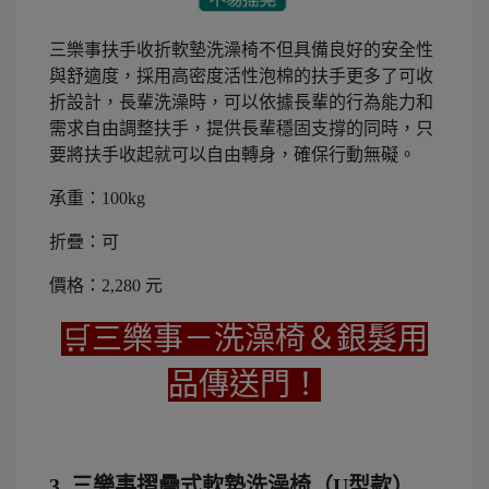
三樂事扶手收折軟墊洗澡椅不但具備良好的安全性
與舒適度，採用高密度活性泡棉的扶手更多了可收
折設計，長輩洗澡時，可以依據長輩的行為能力和
需求自由調整扶手，提供長輩穩固支撐的同時，只
要將扶手收起就可以自由轉身，確保行動無礙。
承重：100kg
折疊：可
價格：2,280 元
🛒三樂事－洗澡椅＆銀髮用
品傳送門！
3. 三樂事摺疊式軟墊洗澡椅（U型款）