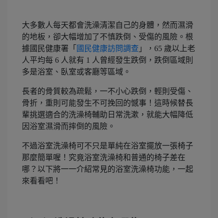
大多數人每天都會洗澡清潔自己的身體，然而濕滑
的地板，卻大幅增加了不慎跌倒、受傷的風險。根
據國民健康署「
國民健康訪問調查
」，65 歲以上老
人平均每 6 人就有 1 人曾經發生跌倒，跌倒區域則
多是浴室、臥室或客廳等區域。
長者的骨質較為疏鬆，一不小心跌倒，輕則受傷、
骨折，重則可能發生不可挽回的憾事！這時候替長
輩挑選適合的洗澡椅輔助日常洗漱，就能大幅降低
因浴室濕滑而摔倒的風險。
不過浴室洗澡椅可不只是單純在浴室擺放一張椅子
那麼簡單喔！究竟浴室洗澡椅和普通的椅子差在
哪？以下將一一介紹常見的浴室洗澡椅功能，一起
來看看吧！