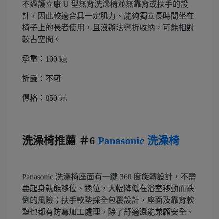
不過護立康 U 型無背洗澡椅並無靠背或扶手的設
計，因此較適合具一定肌力、能夠獨立長時間坐在
椅子上的長者使用，且沒辦法彎折收納，可能相對
較占空間。
承重：100 kg
折疊：不可
價格：850 元
洗澡椅推薦 ＃6
Panasonic 洗澡椅
Panasonic 洗澡椅座面有一鍵 360 度旋轉設計，不需
要起身就能移位、換位，大幅降低在浴室移動而跌
倒的風險；扶手軟墊採全包覆設計，座面及靠背軟
墊也都有防霉加工處理，除了舒適還能兼顧安全、