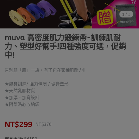
1
/
2
muva 高密度肌力鍛鍊帶-訓練肌耐
力、塑型好幫手!四種強度可選，促銷
中!
告別弱「肌」一族，有了它在家練肌耐力!!
★熱身訓練/ 強力伸展 / 健身塑形
★天然乳膠材質
★加厚、加寬設計
★附贈貼心收納袋
NT$299
NT$370