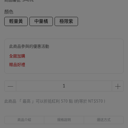
商品編號:
SA692
顏色
輕量黃
中量橘
極限紫
此商品參與的優惠活動
全館加購
贈品好禮
此商品 「 最高 」可以折抵紅利
570
點 (約等於
NT$570
)
商品介紹
規格說明
運送方式