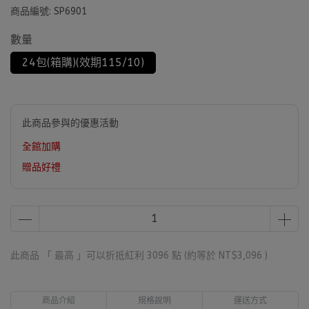
商品編號:
SP6901
數量
24包(箱購)(效期115/10)
此商品參與的優惠活動
全館加購
贈品好禮
此商品 「 最高 」可以折抵紅利
3096
點 (約等於
NT$3,096
)
商品介紹
規格說明
運送方式