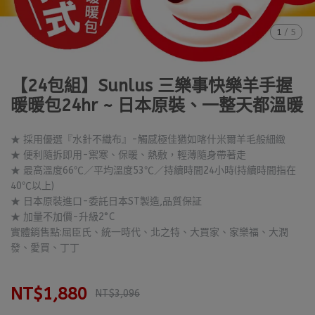
1
/
5
【24包組】Sunlus 三樂事快樂羊手握
暖暖包24hr ~ 日本原裝、一整天都溫暖
★ 採用優選『水針不織布』-觸感極佳猶如喀什米爾羊毛般細緻
★ 便利隨拆即用-禦寒、保暖、熱敷，輕薄隨身帶著走
★ 最高溫度66℃／平均溫度53℃／持續時間24小時(持續時間指在
40℃以上)
★ 日本原裝進口-委託日本ST製造,品質保証
★ 加量不加價-升級2°C
實體銷售點:屈臣氏、統一時代、北之特、大買家、家樂福、大潤
發、愛買、丁丁
NT$1,880
NT$3,096